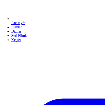
Anasayfa
Filmler
Diziler
Seri Filmler
Keşfet