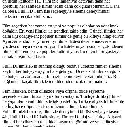
en üstün kalitedir. HD Film izle imkanıyla detayları daha net
görebilir, her sahnede filmin tadını daha çok çıkarabilirsiniz. Daha
da ötesi, Full HD Film izle seçeneğiyle sinema deneyiminizi
maksimuma çıkarabilirsiniz.
Film seçerken her zaman en yeni ve popüler olanlarına yönelmek
doğaldır.
En yeni filmler
ile trendleri takip edin. Güncel filmler, her
daim ilgi odağıyken; popüler filmler de geniş bir kitleye hitap ediyor.
Aynı zamanda, her yılın en iyi filmler listesi de sinemaseverlerin
gözdesi olmaya devam ediyor. Bu listelerin yanı sıra, en çok izlenen
filmler de trendleri ve popüler kültürü yansıtan önemli bir gösterge
olarak karşımıza çıkıyor.
FullHDFilmizle5'in sunmuş olduğu bedava ücretsiz filmler, sinema
keyfini her bütçeye uygun hale getiriyor. Ücretsiz filmler kategorisi
ile bütçenizi zorlamadan film izlemenin keyfine varabilirsiniz. Bu
bağlamda, kaçak film izle tercihlerinden uzak durulmalıdır.
Film izlerken, kendi dilinizde veya orijinal dilde seyretme
seçenekleri sunulması büyük bir avantajdır.
Türkçe dublaj
filmler
ile yapımları kendi dilinizde takip edebilir, Türkçe altyazılı filmler ile
de İngilizce orijinal seslendirmenin tadını çıkarabilirsiniz.
Fullhdfilmizlebox.org, film izle deneyimini bir üst seviyeye taşıyor.
4K, Full HD ve HD kalitesinde, Türkçe Dublaj ve Türkçe Altyazılı
filmleri her cihazdan rahatlıkla kusursuz görüntü ve ses kalitesiyle
vizyon filmleri izleyebilirsiniz.