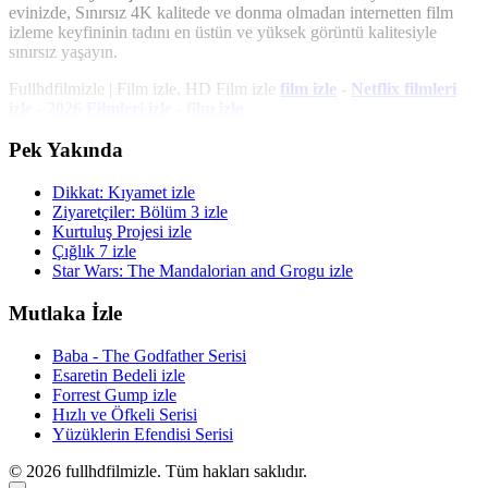
evinizde, Sınırsız 4K kalitede ve donma olmadan internetten film
izleme keyfininin tadını en üstün ve yüksek görüntü kalitesiyle
sınırsız yaşayın.
Fullhdfilmizle | Film izle, HD Film izle
film izle
-
Netflix filmleri
izle
-
2026 Filmleri izle
-
film izle
Pek Yakında
Dikkat: Kıyamet izle
Ziyaretçiler: Bölüm 3 izle
Kurtuluş Projesi izle
Çığlık 7 izle
Star Wars: The Mandalorian and Grogu izle
Mutlaka İzle
Baba - The Godfather Serisi
Esaretin Bedeli izle
Forrest Gump izle
Hızlı ve Öfkeli Serisi
Yüzüklerin Efendisi Serisi
© 2026 fullhdfilmizle. Tüm hakları saklıdır.