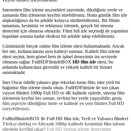
İnternetten film izleme seçenekleri sayesinde, dilediğiniz yerde ve
zamanda film izlemenin keyfini sürebilirsiniz. Hatta günlük film izle
alışkanlığınızı da bu şekilde kolayca sürdürebilirsiniz. Bir filmin
tamamını, kesintisiz ve reklamsız izlemek, gerçek bir sinema
deneyimi için olmazsa olmazdır. Filmi full izle seçeneği ile yapımları
başından sonuna kadar eksiksiz bir şekilde takip edebilirsiniz.
Günümüzde birçok online film izleme sitesi bulunmaktadır. Ancak
her site, kullanıcılarına aynı kaliteyi sunmaz. Kaliteli film izleme
sitesi seçimi, hem görsel hem de işitsel deneyimin üst seviyede
olmasını sağlar. FullHDFilmizleBOX
HD film izle
sitesi, bu
anlamda kullanıcılara güvenilir ve yüksek kaliteli bir hizmet
sunmaktadır.
İster Oscar ödüllü yabancı gişe rekorları kıran film, ister yerli bir
bağımsız film izleme modu olsun. FullHDFilmizle ile son çıkan
vizyon filmleri 1080p Full HD ve 4K kalitede sizlerle, sinema film
izlemenin keyfini her zaman, zevkini her yerde yaşayabilir; geniş
film arşiviyle dilediğiniz türde ve kalitede en yeni filmleri Full HD
izleyebilirsiniz.
FullhdfilmizleBOX ile Full HD film izle, Yerli ve Yabancı filmleri
Türkçe dublaj ve Altyazılı 1080p kalitede kesintisiz film izleme
sitesinin keyfini çıkar!
Full HD sinema izleme deneyimini