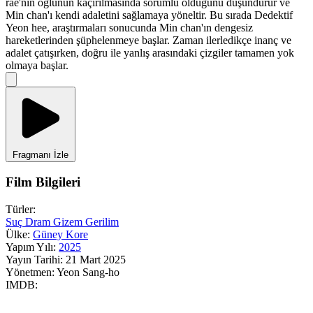
rae'nin oğlunun kaçırılmasında sorumlu olduğunu düşündürür ve
Min chan'ı kendi adaletini sağlamaya yöneltir. Bu sırada Dedektif
Yeon hee, araştırmaları sonucunda Min chan'ın dengesiz
hareketlerinden şüphelenmeye başlar. Zaman ilerledikçe inanç ve
adalet çatışırken, doğru ile yanlış arasındaki çizgiler tamamen yok
olmaya başlar.
Fragmanı İzle
Film Bilgileri
Türler:
Suç
Dram
Gizem
Gerilim
Ülke:
Güney Kore
Yapım Yılı:
2025
Yayın Tarihi:
21 Mart 2025
Yönetmen:
Yeon Sang-ho
IMDB: