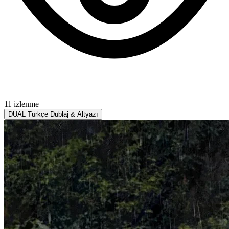
11 izlenme
DUAL
Türkçe Dublaj & Altyazı