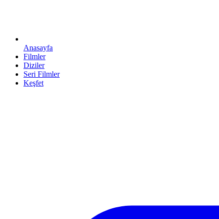
Anasayfa
Filmler
Diziler
Seri Filmler
Keşfet