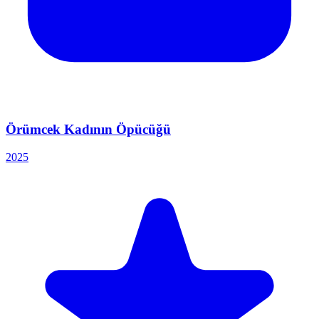
Örümcek Kadının Öpücüğü
2025