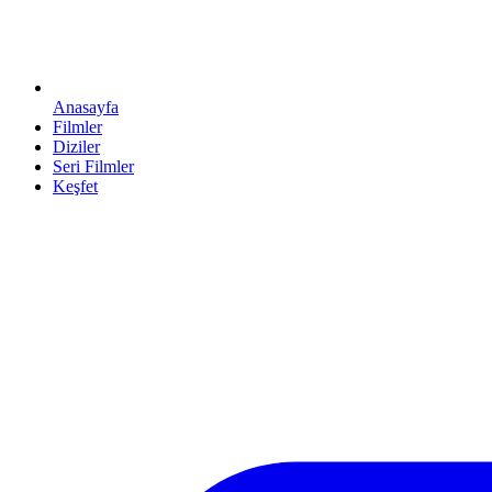
Anasayfa
Filmler
Diziler
Seri Filmler
Keşfet