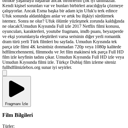
birlikte yaşamaya başlarlar ancak birbirlerini çok iyi tanımazlar.
Kendi kişisel sorunları var ve bunları birbirleri aracılığıyla çözmeye
çalışıyorlar. Ancak Esma başka bir adam için Ufuk'u terk edince
Ufuk sonunda aldatıldığını anlar ve artık bu ilişkiyi sürdürmek
istemez. Sonra ne olur? Ufuk ölümle yüzleşmek zorunda kaldığında
ne olacak!Umudun Kıyısında Full izle 2017 Netflix filmi konusu,
oyuncuları, karakterleri, youtube fragmanı, imdb puanı, beyazperde
ve ekşi yorumlarıyla eleştirileri varsa serisinin diğer yerli romantik
dram türü yerli Türk filmleri bu sayfada. Umudun Kıyısında tek
parça izle filmi 4K kesintisiz donmadan 720p veya 1080p kalitede
hdfilmcehennemi, filmmodu ve Jet film makinesi tek parça Full HD
film izle keyfinin tadını çıkar. Umudun Kıyısında Full HD izle veya
Umudun Kıyısında filmi izle. Türkçe Dublaj film izleme siteniz
fullhdfilmizlebox.org sunar iyi seyirler.
Fragmanı İzle
Film Bilgileri
Türler: