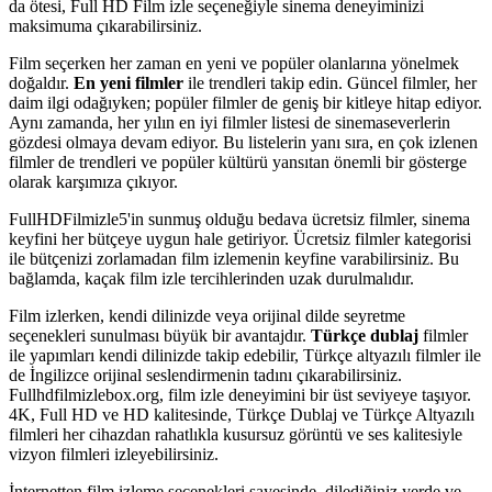
da ötesi, Full HD Film izle seçeneğiyle sinema deneyiminizi
maksimuma çıkarabilirsiniz.
Film seçerken her zaman en yeni ve popüler olanlarına yönelmek
doğaldır.
En yeni filmler
ile trendleri takip edin. Güncel filmler, her
daim ilgi odağıyken; popüler filmler de geniş bir kitleye hitap ediyor.
Aynı zamanda, her yılın en iyi filmler listesi de sinemaseverlerin
gözdesi olmaya devam ediyor. Bu listelerin yanı sıra, en çok izlenen
filmler de trendleri ve popüler kültürü yansıtan önemli bir gösterge
olarak karşımıza çıkıyor.
FullHDFilmizle5'in sunmuş olduğu bedava ücretsiz filmler, sinema
keyfini her bütçeye uygun hale getiriyor. Ücretsiz filmler kategorisi
ile bütçenizi zorlamadan film izlemenin keyfine varabilirsiniz. Bu
bağlamda, kaçak film izle tercihlerinden uzak durulmalıdır.
Film izlerken, kendi dilinizde veya orijinal dilde seyretme
seçenekleri sunulması büyük bir avantajdır.
Türkçe dublaj
filmler
ile yapımları kendi dilinizde takip edebilir, Türkçe altyazılı filmler ile
de İngilizce orijinal seslendirmenin tadını çıkarabilirsiniz.
Fullhdfilmizlebox.org, film izle deneyimini bir üst seviyeye taşıyor.
4K, Full HD ve HD kalitesinde, Türkçe Dublaj ve Türkçe Altyazılı
filmleri her cihazdan rahatlıkla kusursuz görüntü ve ses kalitesiyle
vizyon filmleri izleyebilirsiniz.
İnternetten film izleme seçenekleri sayesinde, dilediğiniz yerde ve