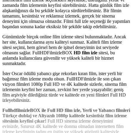
zamanda film izlemenin keyfini sürebilirsiniz. Hatta günlük film izle
alışkanlığınızı da bu şekilde kolayca sürdürebilirsiniz. Bir filmin
tamamını, kesintisiz ve reklamsız izlemek, gerçek bir sinema
deneyimi için olmazsa olmazdır. Filmi full izle seçeneği ile yapımları
başından sonuna kadar eksiksiz bir şekilde takip edebilirsiniz.
Günümüzde birçok online film izleme sitesi bulunmaktadır. Ancak
her site, kullanıcılarına aynı kaliteyi sunmaz. Kaliteli film izleme
sitesi seçimi, hem görsel hem de işitsel deneyimin üst seviyede
olmasını sağlar. FullHDFilmizleBOX
HD film izle
sitesi, bu
anlamda kullanıcılara güvenilir ve yüksek kaliteli bir hizmet
sunmaktadır.
İster Oscar ödüllü yabancı gişe rekorları kıran film, ister yerli bir
bağımsız film izleme modu olsun. FullHDFilmizle ile son çıkan
vizyon filmleri 1080p Full HD ve 4K kalitede sizlerle, sinema film
izlemenin keyfini her zaman, zevkini her yerde yaşayabilir; geniş
film arşiviyle dilediğiniz türde ve kalitede en yeni filmleri Full HD
izleyebilirsiniz.
FullhdfilmizleBOX ile Full HD film izle, Yerli ve Yabancı filmleri
Türkçe dublaj ve Altyazılı 1080p kalitede kesintisiz film izleme
sitesinin keyfini çıkar!
Full HD sinema izleme deneyimini
evinizde, Sınırsız 4K kalitede ve donma olmadan internetten film
izleme keyfininin tadını en üstün ve yüksek görüntü kalitesiyle