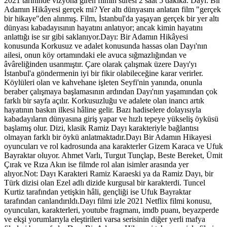
2021 tarihinde vizyona giren filmin süresi 2 saat 5 dakika. Dayı: Bir
Adamın Hikâyesi gerçek mi? Yer altı dünyasını anlatan film "gerçek
bir hikaye"den alınmış. Film, İstanbul'da yaşayan gerçek bir yer altı
dünyası kabadayısının hayatını anlatıyor; ancak kimin hayatını
anlattığı ise sır gibi saklanıyor.Dayı: Bir Adamın Hikâyesi
konusunda Korkusuz ve adalet konusunda hassas olan Dayı'nın
ailesi, onun köy ortamındaki ele avuca sığmazlığından ve
âvâreliğinden usanmıştır. Çare olarak çalışmak üzere Dayı'yı
İstanbul'a göndermenin iyi bir fikir olabileceğine karar verirler.
Köylüleri olan ve kahvehane işleten Seyfi'nin yanında, onunla
beraber çalışmaya başlamasının ardından Dayı'nın yaşamından çok
farklı bir sayfa açılır. Korkusuzluğu ve adalete olan inancı artık
hayatının baskın ilkesi hâline gelir. Bazı hadiselere dolayısıyla
kabadayıların dünyasına giriş yapar ve hızlı tepeye yükseliş öyküsü
başlamış olur. Dizi, klasik Ramiz Dayı karakteriyle bağlantısı
olmayan farklı bir öykü anlatmaktadır.Dayı Bir Adamın Hikayesi
oyuncuları ve rol kadrosunda ana karakterler Gizem Karaca ve Ufuk
Bayraktar oluyor. Ahmet Varlı, Turgut Tunçlap, Beste Bereket, Ümit
Çırak ve Rıza Akın ise filmde rol alan isimler arasında yer
alıyor.Not: Dayı Karakteri Ramiz Karaeski ya da Ramiz Dayı, bir
Türk dizisi olan Ezel adlı dizide kurgusal bir karakterdi. Tuncel
Kurtiz tarafından yetişkin hâli, gençliği ise Ufuk Bayraktar
tarafından canlandırıldı.Dayı filmi izle 2021 Netflix filmi konusu,
oyuncuları, karakterleri, youtube fragmanı, imdb puanı, beyazperde
ve ekşi yorumlarıyla eleştirileri varsa serisinin diğer yerli mafya