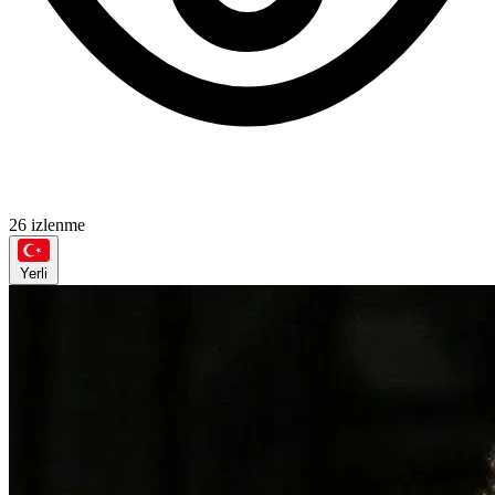
26 izlenme
Yerli