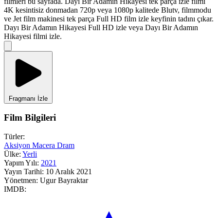
filmleri bu sayfada. Dayı Bir Adamın Hikayesi tek parça izle filmi
4K kesintisiz donmadan 720p veya 1080p kalitede Blutv, filmmodu
ve Jet film makinesi tek parça Full HD film izle keyfinin tadını çıkar.
Dayı Bir Adamın Hikayesi Full HD izle veya Dayı Bir Adamın
Hikayesi filmi izle.
Fragmanı İzle
Film Bilgileri
Türler:
Aksiyon
Macera
Dram
Ülke:
Yerli
Yapım Yılı:
2021
Yayın Tarihi:
10 Aralık 2021
Yönetmen:
Ugur Bayraktar
IMDB: