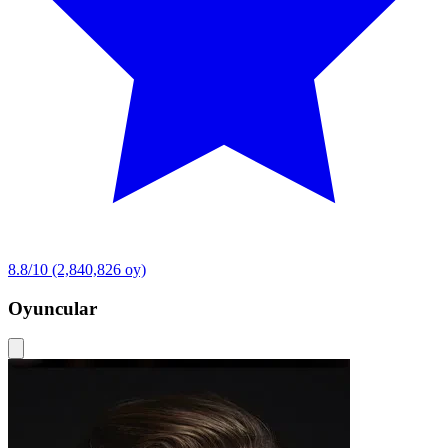
8.8/10
(2,840,826 oy)
Oyuncular