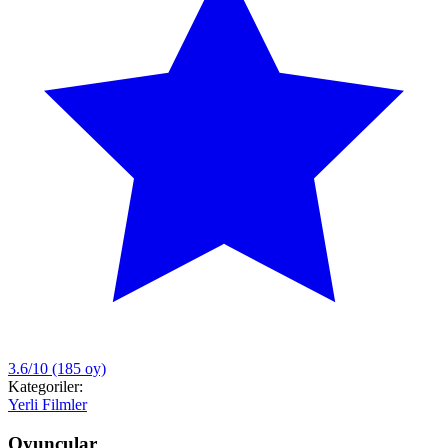
3.6/10
(185 oy)
Kategoriler:
Yerli Filmler
Oyuncular