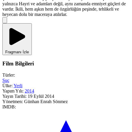
yalnızca Hayri ve adamları değil, aynı zamanda emniyet güçleri de
vardır. İkili, hem aşkın hem de özgürlüğün peşinde, tehlikeli ve
heyecan dolu bir maceraya atılırlar.
Fragmanı İzle
Film Bilgileri
Türler:
Suç
Ülke:
Yerli
Yapım Yılı:
2014
Yayın Tarihi:
19 Eylül 2014
Yönetmen:
Günhan Enrah Sönmez
IMDB: