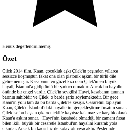
Henüz değerlendirilmemiş
Özet
Çilek 2014 film, Kaan, çocukluk aşkı Çilek'in peşinden yıllarca
sessizce koşmuştur, fakat ona olan platonik aşkını bir türlü dile
getirememiştir. Kasabanın en güzel kızı olan Çilek'in en büyük
hayali, İstanbul'a gidip ünlü bir şarkıcı olmaktır. Ancak bu hayalin
önünde bir engel vardır. Çilek'in sevgilisi Hayri, kasabanın tanınan
barının sahibidir ve Çilek, o barda şarkı söylemektedir. Bir gece,
Kaan'ın yolu tam da bu barda Çilek'le kesişir. Cesaretini toplayan
Kaan, Çilek'e İstanbul’daki hayallerini gerçekleştirme fırsatını sunar.
Çilek ise bu baştan çıkarıcı teklife kayıtsız kalamaz ve karşılık olarak
Kaan'a aşkını sunar. Hayri'nin kasabada olmadığı bir zamanı fırsat
bilen ikili, büyük bir cesaretle İstanbul'un hayalini kurarak yola
çıkarlar. Ancak bu kaçış hiç de kolay olmayacaktır. Peşlerinde