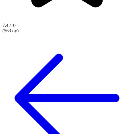
7.4
/10
(563 oy)