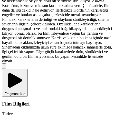
ve beklenmedik olaylarla dolu bir serüvene sürüklüyor. Zsa-zsa
Korda'nın, kızını ve mirasını korumak adına verdiği mücadele, filmi
daha da ilgi çekici hale getiriyor. İlerledikçe Korda'nın karşılaştığı
engeller ve bunları aşma çabası, izleyicide merak uyandırıyor.
Filmdeki karakterlerin derinliği ve olayların sürükleyiciliği, sinema
severlerin ilgisini çekecek türden. Özellikle, ana karakterlerin
duygusal çatışmaları ve aralarındaki bağ, hikayeyi daha da etkileyici
kılıyor. Sonuç olarak, bu film, izleyenlere yoğun bir gerilim ve
duygusal bir derinlik sunuyor. Korda ve kızının bu kaos içinde nasıl
hayatta kalacakları, izleyiciyi ekran başında tutmayı başarıyor.
Sinemadan çıktığınızda uzun süre aklınızda kalacak sahnelerle dolu,
ilgi çekici bir yapım. Eğer güçlü karakterlerle dolu, sürükleyici ve
gerilim dolu bir film arıyorsanız, bu yapım kesinlikle listenizde
olmalı.
Fragmanı İzle
Film Bilgileri
Türler: