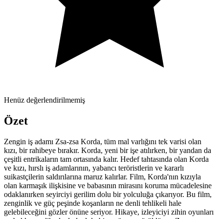
Henüz değerlendirilmemiş
Özet
Zengin iş adamı Zsa-zsa Korda, tüm mal varlığını tek varisi olan
kızı, bir rahibeye bırakır. Korda, yeni bir işe atılırken, bir yandan da
çeşitli entrikaların tam ortasında kalır. Hedef tahtasında olan Korda
ve kızı, hırslı iş adamlarının, yabancı teröristlerin ve kararlı
suikastçilerin saldırılarına maruz kalırlar. Film, Korda'nın kızıyla
olan karmaşık ilişkisine ve babasının mirasını koruma mücadelesine
odaklanırken seyirciyi gerilim dolu bir yolculuğa çıkarıyor. Bu film,
zenginlik ve güç peşinde koşanların ne denli tehlikeli hale
gelebileceğini gözler önüne seriyor. Hikaye, izleyiciyi zihin oyunları