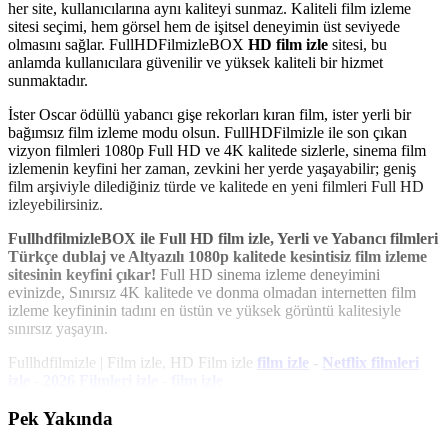
her site, kullanıcılarına aynı kaliteyi sunmaz. Kaliteli film izleme
sitesi seçimi, hem görsel hem de işitsel deneyimin üst seviyede
olmasını sağlar. FullHDFilmizleBOX
HD film izle
sitesi, bu
anlamda kullanıcılara güvenilir ve yüksek kaliteli bir hizmet
sunmaktadır.
İster Oscar ödüllü yabancı gişe rekorları kıran film, ister yerli bir
bağımsız film izleme modu olsun. FullHDFilmizle ile son çıkan
vizyon filmleri 1080p Full HD ve 4K kalitede sizlerle, sinema film
izlemenin keyfini her zaman, zevkini her yerde yaşayabilir; geniş
film arşiviyle dilediğiniz türde ve kalitede en yeni filmleri Full HD
izleyebilirsiniz.
FullhdfilmizleBOX ile Full HD film izle, Yerli ve Yabancı filmleri
Türkçe dublaj ve Altyazılı 1080p kalitede kesintisiz film izleme
sitesinin keyfini çıkar!
Full HD sinema izleme deneyimini
evinizde, Sınırsız 4K kalitede ve donma olmadan internetten film
izleme keyfininin tadını en üstün ve yüksek görüntü kalitesiyle
sınırsız yaşayın.
Fullhdfilmizle | Film izle, HD Film izle
film izle
-
Netflix filmleri
izle
-
2026 Filmleri izle
-
film izle
Pek Yakında