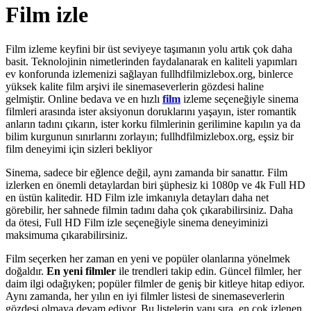
Film izle
Film izleme keyfini bir üst seviyeye taşımanın yolu artık çok daha
basit. Teknolojinin nimetlerinden faydalanarak en kaliteli yapımları
ev konforunda izlemenizi sağlayan fullhdfilmizlebox.org, binlerce
yüksek kalite film arşivi ile sinemaseverlerin gözdesi haline
gelmiştir. Online bedava ve en hızlı
film
izleme seçeneğiyle sinema
filmleri arasında ister aksiyonun doruklarını yaşayın, ister romantik
anların tadını çıkarın, ister korku filmlerinin gerilimine kapılın ya da
bilim kurgunun sınırlarını zorlayın; fullhdfilmizlebox.org, eşsiz bir
film deneyimi için sizleri bekliyor
Sinema, sadece bir eğlence değil, aynı zamanda bir sanattır. Film
izlerken en önemli detaylardan biri şüphesiz ki 1080p ve 4k Full HD
en üstün kalitedir. HD Film izle imkanıyla detayları daha net
görebilir, her sahnede filmin tadını daha çok çıkarabilirsiniz. Daha
da ötesi, Full HD Film izle seçeneğiyle sinema deneyiminizi
maksimuma çıkarabilirsiniz.
Film seçerken her zaman en yeni ve popüler olanlarına yönelmek
doğaldır.
En yeni filmler
ile trendleri takip edin. Güncel filmler, her
daim ilgi odağıyken; popüler filmler de geniş bir kitleye hitap ediyor.
Aynı zamanda, her yılın en iyi filmler listesi de sinemaseverlerin
gözdesi olmaya devam ediyor. Bu listelerin yanı sıra, en çok izlenen