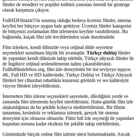
filmler de trendleri ve popüler kültürü yansıtan önemli bir gösterge
olarak karşımıza çıkıyor.
FullHDFilmizle5'in sunmuş olduğu bedava ücretsiz filmler, sinema
keyfini her bütçeye uygun hale getiriyor. Ücretsiz filmler kategorisi
ile bütçenizi zorlamadan film izlemenin keyfine varabilirsiniz. Bu
bağlamda, kaçak film izle tercihlerinden uzak durulmalıdır.
Film izlerken, kendi dilinizde veya orijinal dilde seyretme
seçenekleri sunulması büyük bir avantajdır.
Türkçe dublaj
filmler
ile yapımları kendi dilinizde takip edebilir, Türkçe altyazılı filmler ile
de İngilizce orijinal seslendirmenin tadını çıkarabilirsiniz.
Fullhdfilmizlebox.org, film izle deneyimini bir üst seviyeye taşıyor.
4K, Full HD ve HD kalitesinde, Türkçe Dublaj ve Türkçe Altyazılı
filmleri her cihazdan rahatlıkla kusursuz görüntü ve ses kalitesiyle
vizyon filmleri izleyebilirsiniz.
İnternetten film izleme seçenekleri sayesinde, dilediğiniz yerde ve
zamanda film izlemenin keyfini sürebilirsiniz. Hatta günlük film izle
alışkanlığınızı da bu şekilde kolayca sürdürebilirsiniz. Bir filmin
tamamını, kesintisiz ve reklamsız izlemek, gerçek bir sinema
deneyimi için olmazsa olmazdır. Filmi full izle seçeneği ile yapımları
başından sonuna kadar eksiksiz bir şekilde takip edebilirsiniz.
Günümüzde birçok online film izleme sitesi bulunmaktadır. Ancak