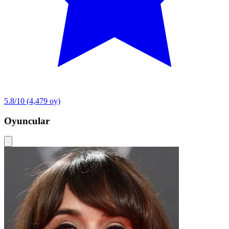
5.8/10
(4,479 oy)
Oyuncular