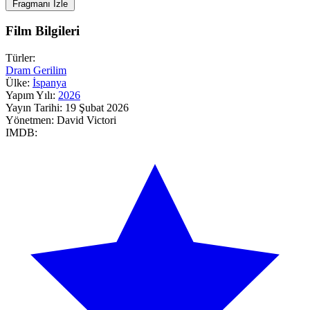
Fragmanı İzle
Film Bilgileri
Türler:
Dram
Gerilim
Ülke:
İspanya
Yapım Yılı:
2026
Yayın Tarihi:
19 Şubat 2026
Yönetmen:
David Victori
IMDB: