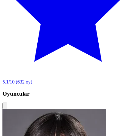
5.1/10
(632 oy)
Oyuncular