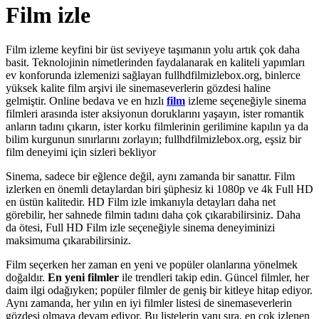
Film izle
Film izleme keyfini bir üst seviyeye taşımanın yolu artık çok daha
basit. Teknolojinin nimetlerinden faydalanarak en kaliteli yapımları
ev konforunda izlemenizi sağlayan fullhdfilmizlebox.org, binlerce
yüksek kalite film arşivi ile sinemaseverlerin gözdesi haline
gelmiştir. Online bedava ve en hızlı
film
izleme seçeneğiyle sinema
filmleri arasında ister aksiyonun doruklarını yaşayın, ister romantik
anların tadını çıkarın, ister korku filmlerinin gerilimine kapılın ya da
bilim kurgunun sınırlarını zorlayın; fullhdfilmizlebox.org, eşsiz bir
film deneyimi için sizleri bekliyor
Sinema, sadece bir eğlence değil, aynı zamanda bir sanattır. Film
izlerken en önemli detaylardan biri şüphesiz ki 1080p ve 4k Full HD
en üstün kalitedir. HD Film izle imkanıyla detayları daha net
görebilir, her sahnede filmin tadını daha çok çıkarabilirsiniz. Daha
da ötesi, Full HD Film izle seçeneğiyle sinema deneyiminizi
maksimuma çıkarabilirsiniz.
Film seçerken her zaman en yeni ve popüler olanlarına yönelmek
doğaldır.
En yeni filmler
ile trendleri takip edin. Güncel filmler, her
daim ilgi odağıyken; popüler filmler de geniş bir kitleye hitap ediyor.
Aynı zamanda, her yılın en iyi filmler listesi de sinemaseverlerin
gözdesi olmaya devam ediyor. Bu listelerin yanı sıra, en çok izlenen