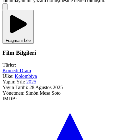
tanınmayan bir yazara dönüşmesine neden olmuştur.
Fragmanı İzle
Film Bilgileri
Türler:
Komedi
Dram
Ülke:
Kolombiya
Yapım Yılı:
2025
Yayın Tarihi:
28 Ağustos 2025
Yönetmen:
Simón Mesa Soto
IMDB: