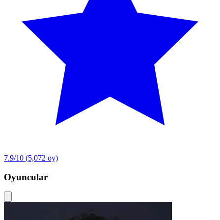
7.9/10
(5,072 oy)
Oyuncular