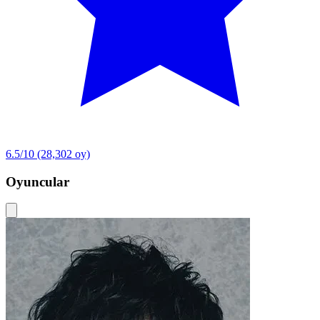
6.5/10
(28,302 oy)
Oyuncular