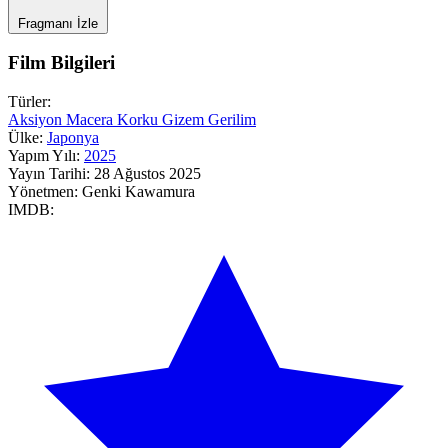
Fragmanı İzle
Film Bilgileri
Türler:
Aksiyon
Macera
Korku
Gizem
Gerilim
Ülke:
Japonya
Yapım Yılı:
2025
Yayın Tarihi:
28 Ağustos 2025
Yönetmen:
Genki Kawamura
IMDB: