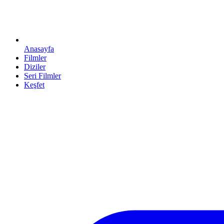
Anasayfa
Filmler
Diziler
Seri Filmler
Keşfet