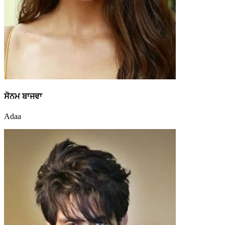
ਸੋਨਮ ਬਾਜਵਾ
Adaa