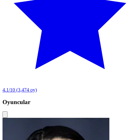
4.1/10
(3,474 oy)
Oyuncular