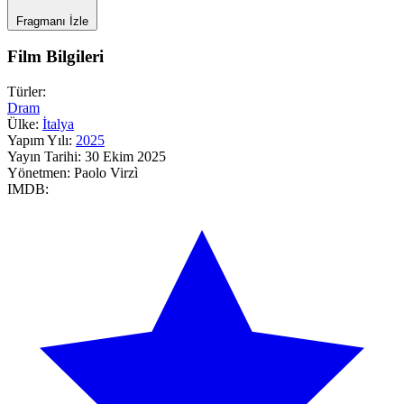
Fragmanı İzle
Film Bilgileri
Türler:
Dram
Ülke:
İtalya
Yapım Yılı:
2025
Yayın Tarihi:
30 Ekim 2025
Yönetmen:
Paolo Virzì
IMDB: