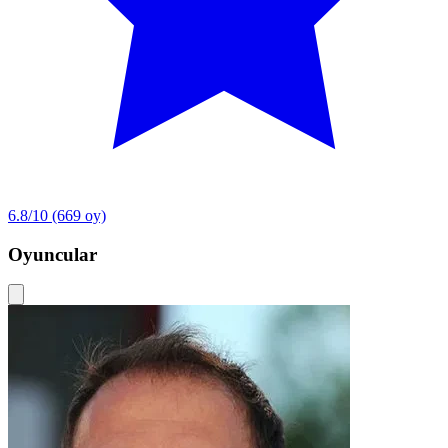
6.8/10
(669 oy)
Oyuncular