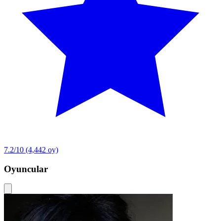
7.2/10
(4,442 oy)
Oyuncular