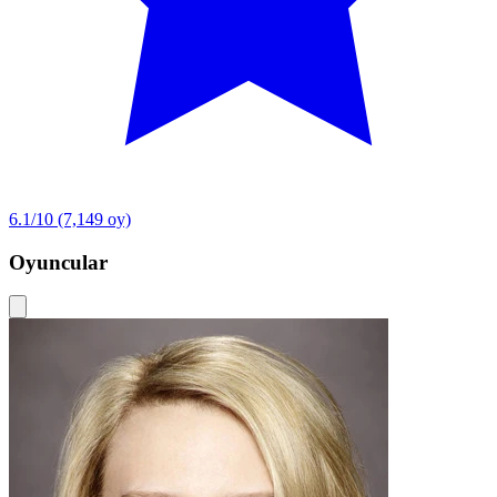
6.1/10
(7,149 oy)
Oyuncular