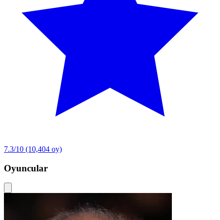
7.3/10
(10,404 oy)
Oyuncular