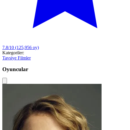
7.8/10
(125,956 oy)
Kategoriler:
Tavsiye Filmler
Oyuncular