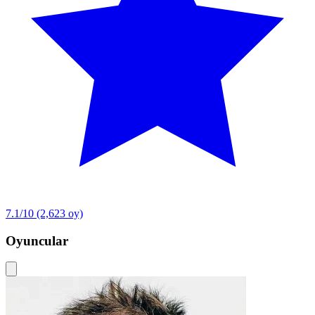
7.1/10
(2,623 oy)
Oyuncular