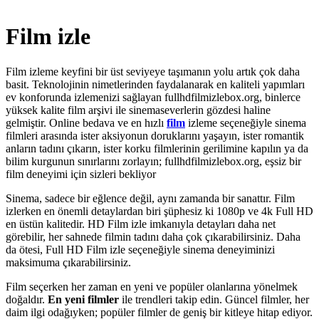
Film izle
Film izleme keyfini bir üst seviyeye taşımanın yolu artık çok daha
basit. Teknolojinin nimetlerinden faydalanarak en kaliteli yapımları
ev konforunda izlemenizi sağlayan fullhdfilmizlebox.org, binlerce
yüksek kalite film arşivi ile sinemaseverlerin gözdesi haline
gelmiştir. Online bedava ve en hızlı
film
izleme seçeneğiyle sinema
filmleri arasında ister aksiyonun doruklarını yaşayın, ister romantik
anların tadını çıkarın, ister korku filmlerinin gerilimine kapılın ya da
bilim kurgunun sınırlarını zorlayın; fullhdfilmizlebox.org, eşsiz bir
film deneyimi için sizleri bekliyor
Sinema, sadece bir eğlence değil, aynı zamanda bir sanattır. Film
izlerken en önemli detaylardan biri şüphesiz ki 1080p ve 4k Full HD
en üstün kalitedir. HD Film izle imkanıyla detayları daha net
görebilir, her sahnede filmin tadını daha çok çıkarabilirsiniz. Daha
da ötesi, Full HD Film izle seçeneğiyle sinema deneyiminizi
maksimuma çıkarabilirsiniz.
Film seçerken her zaman en yeni ve popüler olanlarına yönelmek
doğaldır.
En yeni filmler
ile trendleri takip edin. Güncel filmler, her
daim ilgi odağıyken; popüler filmler de geniş bir kitleye hitap ediyor.