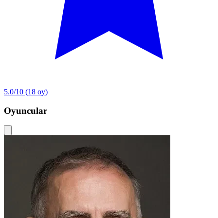
5.0/10
(18 oy)
Oyuncular