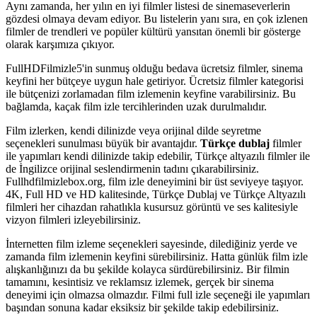
Aynı zamanda, her yılın en iyi filmler listesi de sinemaseverlerin
gözdesi olmaya devam ediyor. Bu listelerin yanı sıra, en çok izlenen
filmler de trendleri ve popüler kültürü yansıtan önemli bir gösterge
olarak karşımıza çıkıyor.
FullHDFilmizle5'in sunmuş olduğu bedava ücretsiz filmler, sinema
keyfini her bütçeye uygun hale getiriyor. Ücretsiz filmler kategorisi
ile bütçenizi zorlamadan film izlemenin keyfine varabilirsiniz. Bu
bağlamda, kaçak film izle tercihlerinden uzak durulmalıdır.
Film izlerken, kendi dilinizde veya orijinal dilde seyretme
seçenekleri sunulması büyük bir avantajdır.
Türkçe dublaj
filmler
ile yapımları kendi dilinizde takip edebilir, Türkçe altyazılı filmler ile
de İngilizce orijinal seslendirmenin tadını çıkarabilirsiniz.
Fullhdfilmizlebox.org, film izle deneyimini bir üst seviyeye taşıyor.
4K, Full HD ve HD kalitesinde, Türkçe Dublaj ve Türkçe Altyazılı
filmleri her cihazdan rahatlıkla kusursuz görüntü ve ses kalitesiyle
vizyon filmleri izleyebilirsiniz.
İnternetten film izleme seçenekleri sayesinde, dilediğiniz yerde ve
zamanda film izlemenin keyfini sürebilirsiniz. Hatta günlük film izle
alışkanlığınızı da bu şekilde kolayca sürdürebilirsiniz. Bir filmin
tamamını, kesintisiz ve reklamsız izlemek, gerçek bir sinema
deneyimi için olmazsa olmazdır. Filmi full izle seçeneği ile yapımları
başından sonuna kadar eksiksiz bir şekilde takip edebilirsiniz.