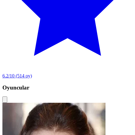
6.2/10
(514 oy)
Oyuncular