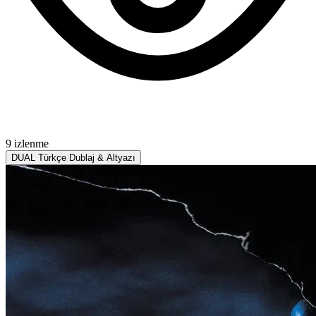
9 izlenme
DUAL
Türkçe Dublaj & Altyazı