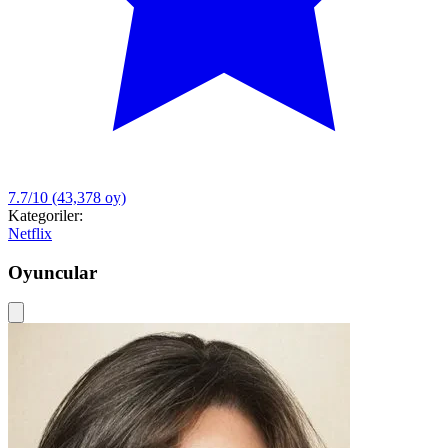
7.7/10
(43,378 oy)
Kategoriler:
Netflix
Oyuncular