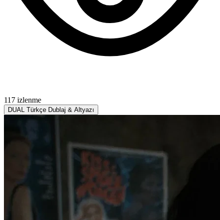
117 izlenme
DUAL
Türkçe Dublaj & Altyazı