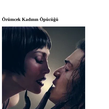
Örümcek Kadının Öpücüğü