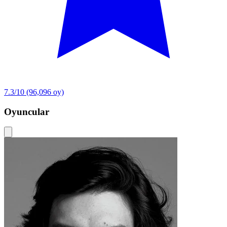
7.3/10
(96,096 oy)
Oyuncular