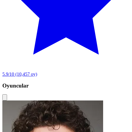
5.9/10
(10,457 oy)
Oyuncular