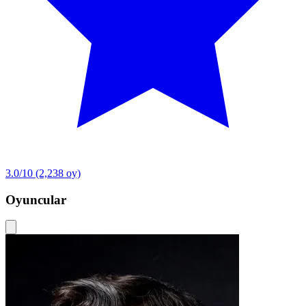
3.0/10
(2,238 oy)
Oyuncular