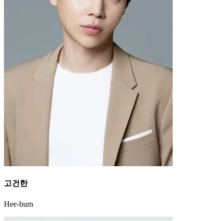
고건한
Hee-bum