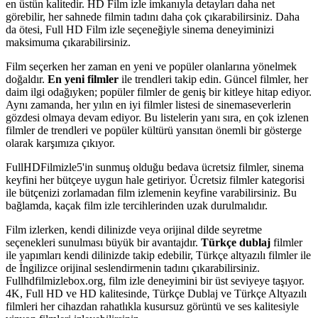
en üstün kalitedir. HD Film izle imkanıyla detayları daha net
görebilir, her sahnede filmin tadını daha çok çıkarabilirsiniz. Daha
da ötesi, Full HD Film izle seçeneğiyle sinema deneyiminizi
maksimuma çıkarabilirsiniz.
Film seçerken her zaman en yeni ve popüler olanlarına yönelmek
doğaldır.
En yeni filmler
ile trendleri takip edin. Güncel filmler, her
daim ilgi odağıyken; popüler filmler de geniş bir kitleye hitap ediyor.
Aynı zamanda, her yılın en iyi filmler listesi de sinemaseverlerin
gözdesi olmaya devam ediyor. Bu listelerin yanı sıra, en çok izlenen
filmler de trendleri ve popüler kültürü yansıtan önemli bir gösterge
olarak karşımıza çıkıyor.
FullHDFilmizle5'in sunmuş olduğu bedava ücretsiz filmler, sinema
keyfini her bütçeye uygun hale getiriyor. Ücretsiz filmler kategorisi
ile bütçenizi zorlamadan film izlemenin keyfine varabilirsiniz. Bu
bağlamda, kaçak film izle tercihlerinden uzak durulmalıdır.
Film izlerken, kendi dilinizde veya orijinal dilde seyretme
seçenekleri sunulması büyük bir avantajdır.
Türkçe dublaj
filmler
ile yapımları kendi dilinizde takip edebilir, Türkçe altyazılı filmler ile
de İngilizce orijinal seslendirmenin tadını çıkarabilirsiniz.
Fullhdfilmizlebox.org, film izle deneyimini bir üst seviyeye taşıyor.
4K, Full HD ve HD kalitesinde, Türkçe Dublaj ve Türkçe Altyazılı
filmleri her cihazdan rahatlıkla kusursuz görüntü ve ses kalitesiyle