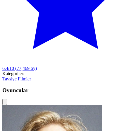
6.4/10
(77,469 oy)
Kategoriler:
Tavsiye Filmler
Oyuncular