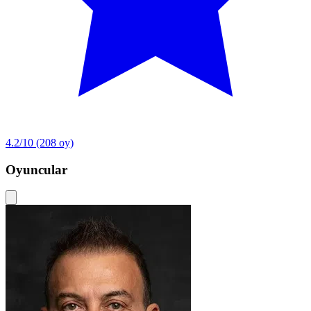
4.2/10
(208 oy)
Oyuncular