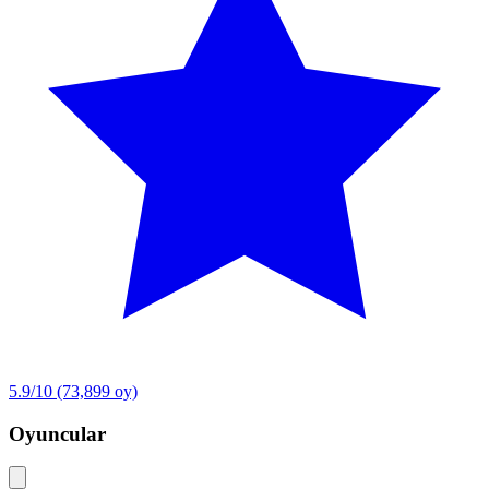
5.9/10
(73,899 oy)
Oyuncular