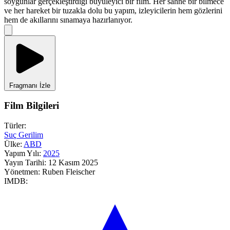
soygunlar gerçekleştirdiği büyüleyici bir film. Her sahne bir bilmece
ve her hareket bir tuzakla dolu bu yapım, izleyicilerin hem gözlerini
hem de akıllarını sınamaya hazırlanıyor.
Fragmanı İzle
Film Bilgileri
Türler:
Suç
Gerilim
Ülke:
ABD
Yapım Yılı:
2025
Yayın Tarihi:
12 Kasım 2025
Yönetmen:
Ruben Fleischer
IMDB: