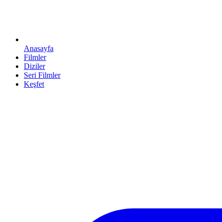
Anasayfa
Filmler
Diziler
Seri Filmler
Keşfet