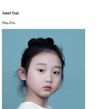
Janel Tsai
Shu-Fen