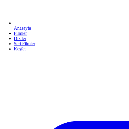
Anasayfa
Filmler
Diziler
Seri Filmler
Keşfet