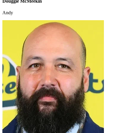
Douggie McMeekin
Andy