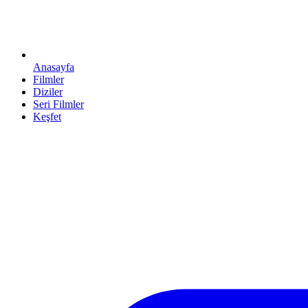
Anasayfa
Filmler
Diziler
Seri Filmler
Keşfet