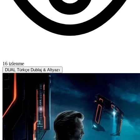
16 izlenme
DUAL
Türkçe Dublaj & Altyazı