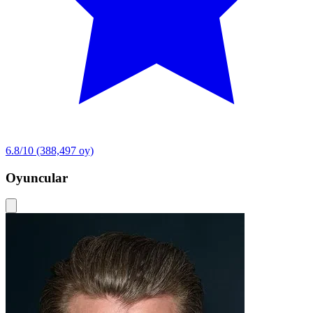
6.8/10
(388,497 oy)
Oyuncular