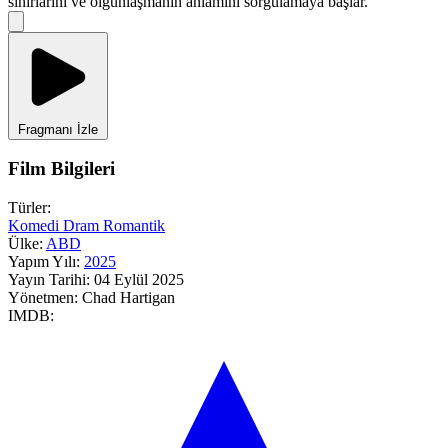
sınırlarını ve olgunlaşmanın anlamını sorgulamaya başlar.
Fragmanı İzle
Film Bilgileri
Türler:
Komedi
Dram
Romantik
Ülke:
ABD
Yapım Yılı:
2025
Yayın Tarihi:
04 Eylül 2025
Yönetmen:
Chad Hartigan
IMDB: