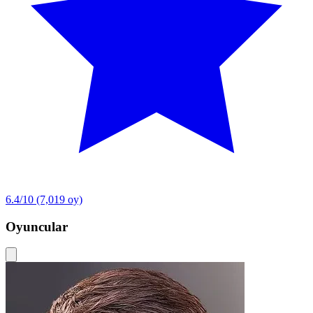
6.4/10
(7,019 oy)
Oyuncular