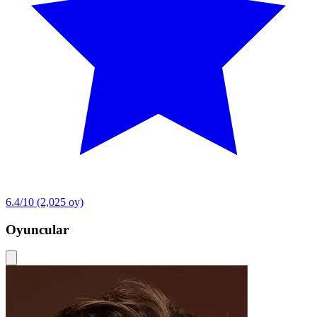
6.4/10
(2,025 oy)
Oyuncular