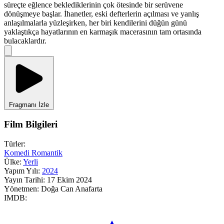
süreçte eğlence beklediklerinin çok ötesinde bir serüvene
dönüşmeye başlar. İhanetler, eski defterlerin açılması ve yanlış
anlaşılmalarla yüzleşirken, her biri kendilerini düğün günü
yaklaştıkça hayatlarının en karmaşık macerasının tam ortasında
bulacaklardır.
Fragmanı İzle
Film Bilgileri
Türler:
Komedi
Romantik
Ülke:
Yerli
Yapım Yılı:
2024
Yayın Tarihi:
17 Ekim 2024
Yönetmen:
Doğa Can Anafarta
IMDB: