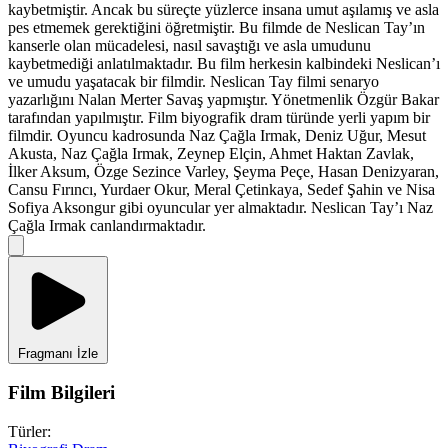
kaybetmiştir. Ancak bu süreçte yüzlerce insana umut aşılamış ve asla
pes etmemek gerektiğini öğretmiştir. Bu filmde de Neslican Tay’ın
kanserle olan mücadelesi, nasıl savaştığı ve asla umudunu
kaybetmediği anlatılmaktadır. Bu film herkesin kalbindeki Neslican’ı
ve umudu yaşatacak bir filmdir. Neslican Tay filmi senaryo
yazarlığını Nalan Merter Savaş yapmıştır. Yönetmenlik Özgür Bakar
tarafından yapılmıştır. Film biyografik dram türünde yerli yapım bir
filmdir. Oyuncu kadrosunda Naz Çağla Irmak, Deniz Uğur, Mesut
Akusta, Naz Çağla Irmak, Zeynep Elçin, Ahmet Haktan Zavlak,
İlker Aksum, Özge Sezince Varley, Şeyma Peçe, Hasan Denizyaran,
Cansu Fırıncı, Yurdaer Okur, Meral Çetinkaya, Sedef Şahin ve Nisa
Sofiya Aksongur gibi oyuncular yer almaktadır. Neslican Tay’ı Naz
Çağla Irmak canlandırmaktadır.
Fragmanı İzle
Film Bilgileri
Türler: